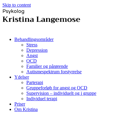
Skip to content
Behandlingsområder
Stress
Depression
Angst
OCD
Familier og pårørende
Autismespektrum forstyrrelse
Ydelser
Parterapi
Gruppeforløb for angst og OCD
Supervision – individuelt og i gruppe
Individuel terapi
Priser
Om Kristina