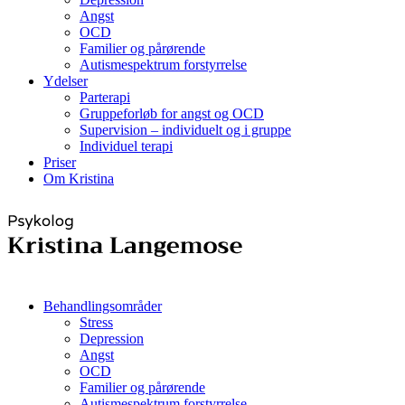
Angst
OCD
Familier og pårørende
Autismespektrum forstyrrelse
Ydelser
Parterapi
Gruppeforløb for angst og OCD
Supervision – individuelt og i gruppe
Individuel terapi
Priser
Om Kristina
Behandlingsområder
Stress
Depression
Angst
OCD
Familier og pårørende
Autismespektrum forstyrrelse